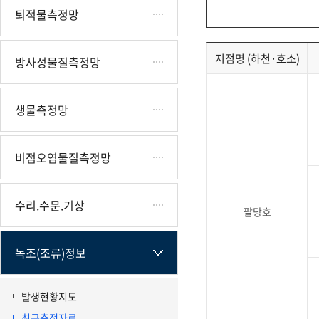
퇴적물측정망
지점명 (하천·호소)
방사성물질측정망
생물측정망
비점오염물질측정망
수리.수문.기상
팔당호
녹조(조류)정보
발생현황지도
최근측정자료