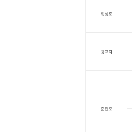
횡성호
광교지
춘천호