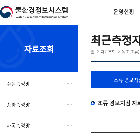
본
하
문
단
운영현황
내
주
용
소
으
영
최근측정
로
역
바
바
자료조회
로
로
홈
자료조회
녹조(조류
가
가
기
기
조류 경보지
수질측정망
조류 경보지점 자
총량측정망
자동측정망