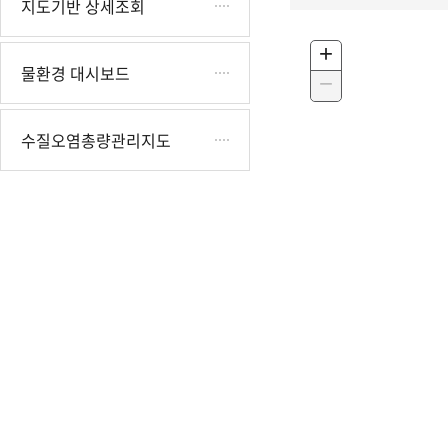
지도기반 상세조회
+
Zoom
물환경 대시보드
In
−
Zoom
Out
수질오염총량관리지도