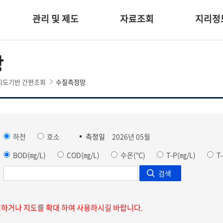
관리 및 제도
자료조회
지리정
망
지도기반 간편조회
수질측정망
하천
호소
측정일
2026년 05월
BOD(㎎/L)
COD(㎎/L)
수온(℃)
T-P(㎎/L)
T
검색
하거나 지도를 확대 하여 사용하시길 바랍니다.