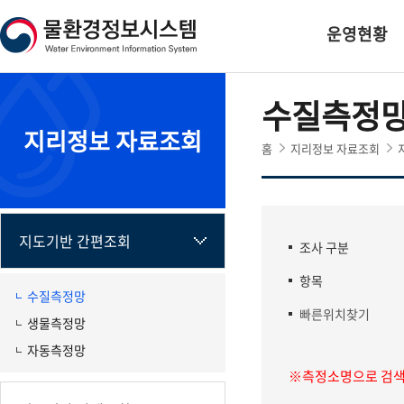
본
하
문
단
운영현황
내
주
용
소
으
영
수질측정
로
역
바
바
지리정보 자료조회
로
로
홈
지리정보 자료조회
가
가
기
기
지도기반 간편조회
조사 구분
항목
수질측정망
빠른위치찾기
생물측정망
자동측정망
※측정소명으로 검색