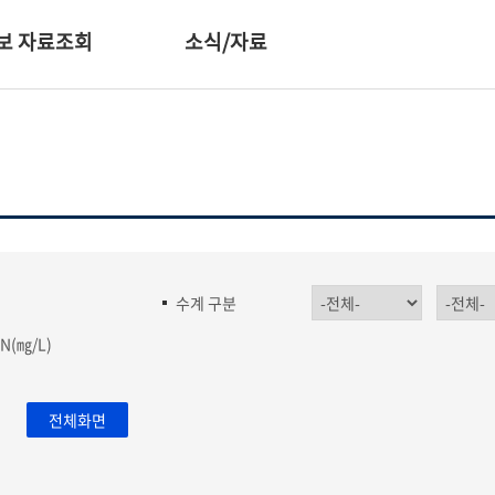
보 자료조회
소식/자료
수계 구분
-N(㎎/L)
전체화면