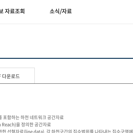
보 자료조회
소식/자료
F
다운로드
보를 포함하는 하천 네트워크 공간자료
m Reach)을
정의한 공간자료
관한 선형자료
(line data),
각 하천구간의 집수범위를 나타내는 집수구역에