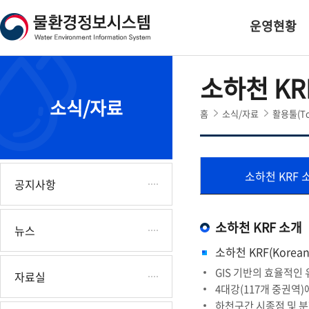
본
하
문
단
운영현황
내
주
용
소
으
영
소하천 KRF(
로
역
바
바
소식/자료
로
로
홈
소식/자료
활용툴(To
가
가
기
기
소하천 KRF
공지사항
소하천 KRF
소개
뉴스
소하천 KRF(Korean 
GIS 기반의 효율적인
자료실
4대강(117개 중권역
하천구간 시종점 및 