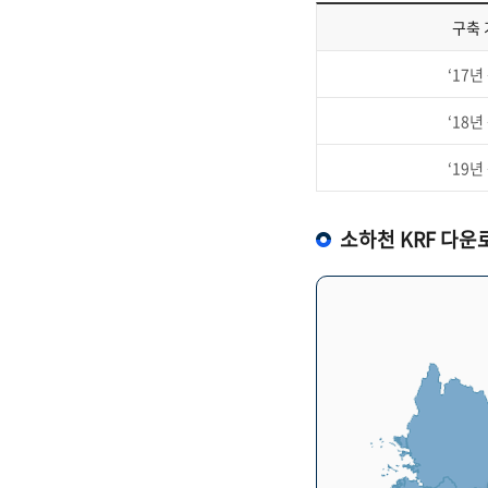
구축 
‘17년
‘18년
‘19년
소하천 KRF
다운