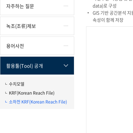
자주하는 질문
data)로
구성
GIS 기반 공간분석 
속성이 함께 저장
녹조(조류)제보
용어사전
활용툴(Tool) 공개
수치모델
KRF(Korean Reach File)
소하천 KRF(Korean Reach File)