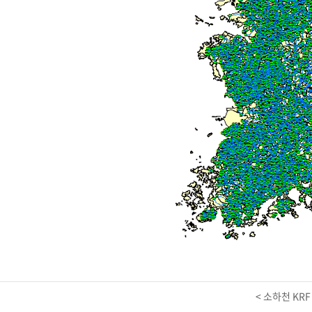
<
소하천 KRF